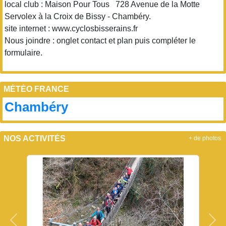
local club : Maison Pour Tous 728 Avenue de la Motte
Servolex à la Croix de Bissy - Chambéry.
site internet : www.cyclosbisserains.fr
Nous joindre : onglet contact et plan puis compléter le
formulaire.
MÉTÉO FRANCE
Chambéry
NOS ACTIVITÉS
+ de photos
Précedent
Sui