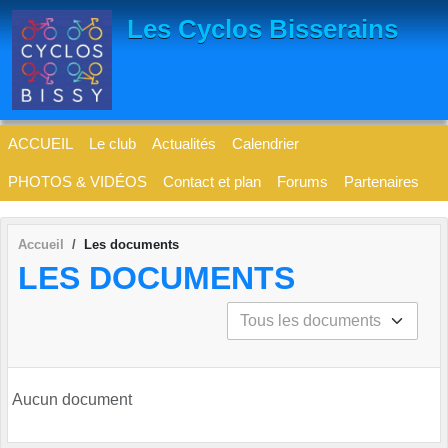
Panneau de gestion des cookies
Les Cyclos Bisserains
ACCUEIL
Le club
Actualités
Calendrier
PHOTOS & VIDÉOS
Contact et plan
Forums
Partenaires
Accueil
Les documents
LES DOCUMENTS
Aucun document