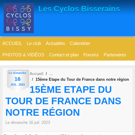
Panneau de gestion des cookies
Les Cyclos Bisserains
ACCUEIL
Le club
Actualités
Calendrier
PHOTOS & VIDÉOS
Contact et plan
Forums
Partenaires
Le
dimanche
Accueil
16
15ème Etape du Tour de France dans notre région
JUIL.
2023
15ÈME ETAPE DU
TOUR DE FRANCE DANS
NOTRE RÉGION
Le
dimanche
16
juil.
2023