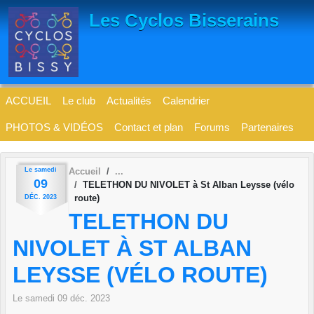
Panneau de gestion des cookies
Les Cyclos Bisserains
ACCUEIL
Le club
Actualités
Calendrier
PHOTOS & VIDÉOS
Contact et plan
Forums
Partenaires
Le
samedi
Accueil
09
TELETHON DU NIVOLET à St Alban Leysse (vélo
route)
DÉC.
2023
TELETHON DU
NIVOLET À ST ALBAN
LEYSSE (VÉLO ROUTE)
Le
samedi
09
déc.
2023