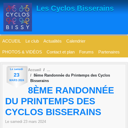
Panneau de gestion des cookies
Les Cyclos Bisserains
ACCUEIL
Le club
Actualités
Calendrier
PHOTOS & VIDÉOS
Contact et plan
Forums
Partenaires
Le
samedi
Accueil
23
8ème Randonnée du Printemps des Cyclos
Bisserains
MARS
2024
8ÈME RANDONNÉE
DU PRINTEMPS DES
CYCLOS BISSERAINS
Le
samedi
23
mars
2024