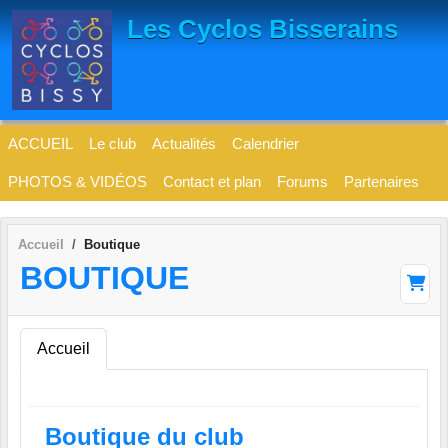
Panneau de gestion des cookies
Les Cyclos Bisserains
ACCUEIL
Le club
Actualités
Calendrier
PHOTOS & VIDÉOS
Contact et plan
Forums
Partenaires
Accueil
Boutique
BOUTIQUE
Accueil
Boutique du club