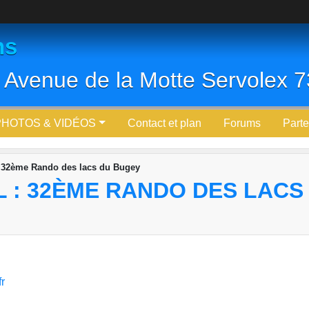
ns
 Avenue de la Motte Servolex
PHOTOS & VIDÉOS
Contact et plan
Forums
Parte
: 32ème Rando des lacs du Bugey
L : 32ÈME RANDO DES LACS
r