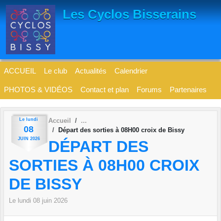
Panneau de gestion des cookies
Les Cyclos Bisserains
ACCUEIL
Le club
Actualités
Calendrier
PHOTOS & VIDÉOS
Contact et plan
Forums
Partenaires
Le
lundi
Accueil
08
Départ des sorties à 08H00 croix de Bissy
JUIN
2026
DÉPART DES
SORTIES À 08H00 CROIX
DE BISSY
Le
lundi
08
juin
2026